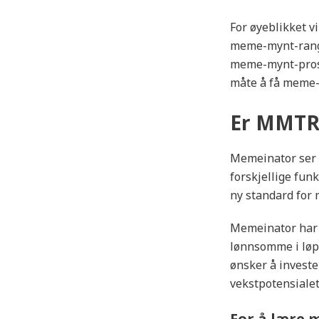
For øyeblikket v
meme-mynt-range
meme-mynt-prosje
måte å få meme-
Er MMTR 
Memeinator ser 
forskjellige funk
ny standard for
Memeinator har p
lønnsomme i løp
ønsker å invester
vekstpotensialet
For å lære 