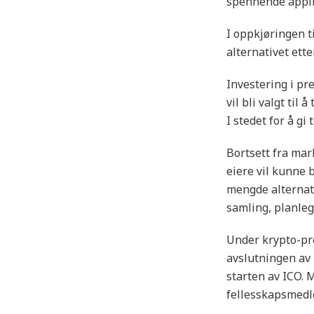
spennende appli
I oppkjøringen 
alternativet ett
Investering i pr
vil bli valgt til
I stedet for å gi
Bortsett fra mar
eiere vil kunne b
mengde alternativ
samling, planleg
Under krypto-pr
avslutningen av p
starten av ICO. 
fellesskapsmedle