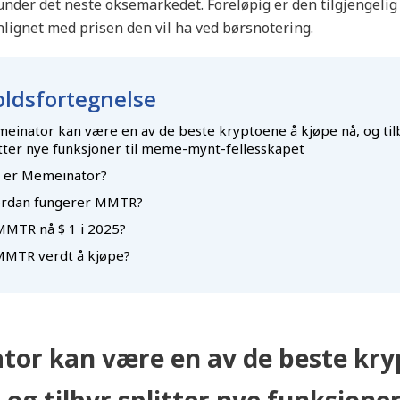
nder det neste oksemarkedet. Foreløpig er den tilgjengelig t
ignet med prisen den vil ha ved børsnotering.
ldsfortegnelse
einator kan være en av de beste kryptoene å kjøpe nå, og til
itter nye funksjoner til meme-mynt-fellesskapet
 er Memeinator?
rdan fungerer MMTR?
 MMTR nå $ 1 i 2025?
MMTR verdt å kjøpe?
or kan være en av de beste kry
 og tilbyr splitter nye funksjoner 