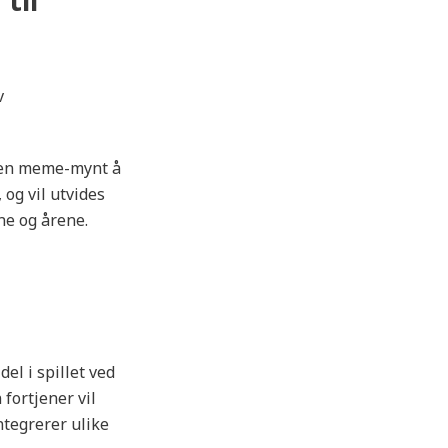
v
 en meme-mynt å
og vil utvides
e og årene.
el i spillet ved
fortjener vil
ntegrerer ulike