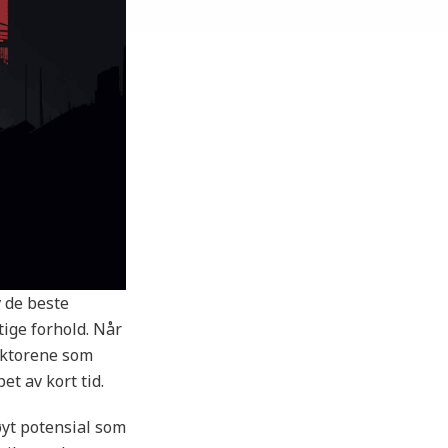
 de beste
tige forhold. Når
aktorene som
et av kort tid.
yt potensial som