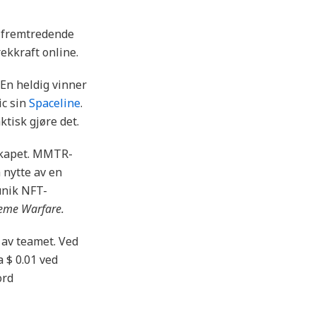
t fremtredende
ekkraft online.
 En heldig vinner
ic sin
Spaceline
.
ktisk gjøre det.
sskapet. MMTR-
 nytte av en
 unik NFT-
me Warfare.
av teamet. Ved
a $ 0.01 ved
ord