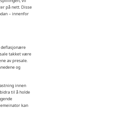
pillingen, vil
r på nett. Disse
sådan – innenfor
 deflasjonære
sale takket være
ne av presale.
månedene og
kastning innen
dra til å holde
ggende
 Memeinator kan