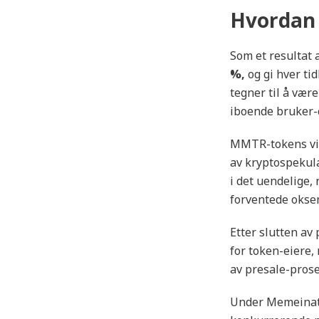
Hvordan
Som et resultat
%,
og gi hver tid
tegner til å vær
iboende bruker-c
MMTR-tokens vil 
av kryptospekula
i det uendelige,
forventede okse
Etter slutten av
for token-eiere,
av presale-pros
Under Memeinato