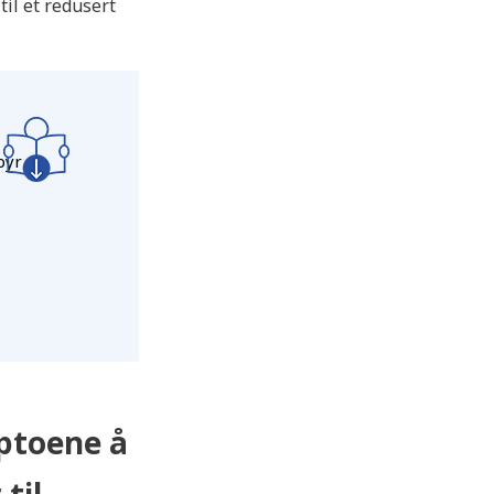
il et redusert
byr
ptoene å
til