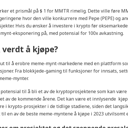
irker et prismål på $ 1 for MMTR rimelig. Dette ville føre M
ringene hvor den ville konkurrere med Pepe (PEPE) og an
kter. Hvis du ønsker å investere i krypto før oksemarkedet,
mynt-eksponering på, med potensial for 100x avkastning.
verdt å kjøpe?
ut til å erobre meme-mynt-markedene med en plattform som
sjoner. Fra blokkjede-gaming til funksjoner for innsats, set
 meme-mynter.
otensial til å bli et av de kryptoprosjektene som kan være
et av de kommende årene. Det kan være et innlysende kjøp 
e i krypto-prosjekter i de tidlige stadiene, siden det langsi
 til en av de beste meme-myntene å kjøpe i 2023 utvilsomt 
mer om prosjektet og det spennende presal