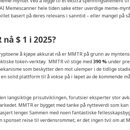
me-mynter. Ved å legge til et ekstra spenningselement til s
AI Memescanner hele tiden søke etter uverdige meme-mynte
pillet basert på deres relevans i sanntid – eller mangel på 
nå $ 1 i 2025?
kryptoene å kjøpe akkurat nå er MMTR på grunn av myntens
aktiske token-verktøy. MMTR vil stige med
390 %
under pre
kanisme som beskytter den mot ulemper i de tidlige stadie
 en solid plattform til å vokse på i løpet av de kommende 
den langsiktige prisutviklingen, forutsier eksperter stor av
arkedet. MMTR er bygget med tanke på nytteverdi som kan bi
gasjert lenger. Sammen med noen fantastiske fellesskapsby
en sponset reise til verdensrommet, er det ingen tvil om at