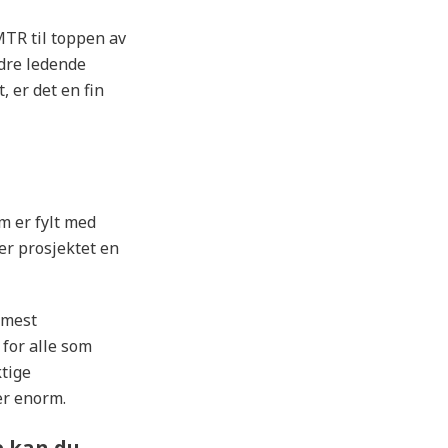
MTR til toppen av
dre ledende
 er det en fin
 er fylt med
ter prosjektet en
 mest
for alle som
ktige
er enorm.
e kan du