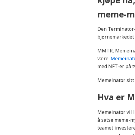
meme-my
Den Terminator-i
bjørnemarkedet 
MMTR, Memeinato
være.
Memeinat
med NFT-er på t
Memeinator sitt 
Hva er 
Memeinator vil la
å satse meme-myn
teamet investere