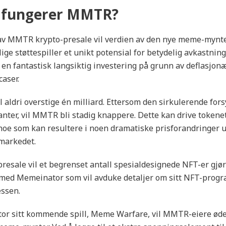
 fungerer MMTR?
 av MMTR krypto-presale vil verdien av den nye meme-myn
lige støttespiller et unikt potensial for betydelig avkastni
e en fantastisk langsiktig investering på grunn av deflasjo
aser.
aldri overstige én milliard. Ettersom den sirkulerende fo
nter, vil MMTR bli stadig knappere. Dette kan drive tokene
 noe som kan resultere i noen dramatiske prisforandringer 
markedet.
 presale vil et begrenset antall spesialdesignede NFT-er gjør
 med Memeinator som vil avduke detaljer om sitt NFT-progr
essen.
r sitt kommende spill, Meme Warfare, vil MMTR-eiere ød