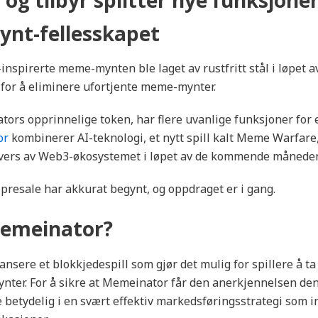
nt-fellesskapet
nspirerte meme-mynten ble laget av rustfritt stål i løpet a
for å eliminere ufortjente meme-mynter.
rs opprinnelige token, har flere uvanlige funksjoner for
or
kombinerer AI-teknologi, et nytt spill kalt Meme Warfare, 
vers av Web3-økosystemet i løpet av de kommende måneden
presale har akkurat begynt, og oppdraget er i gang.
Memeinator?
nsere et blokkjedespill som gjør det mulig for spillere å ta d
ter. For å sikre at Memeinator får den anerkjennelsen den 
 betydelig i en svært effektiv markedsføringsstrategi som i