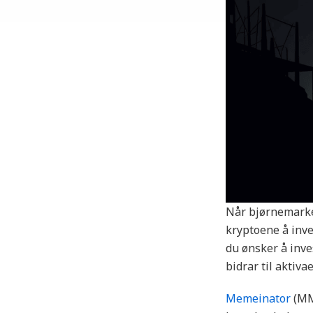
Når bjørnemarke
kryptoene å inve
du ønsker å inve
bidrar til aktiva
Memeinator
(MM