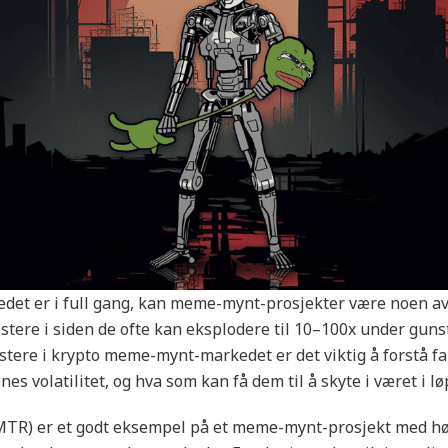
det er i full gang, kan meme-mynt-prosjekter være noen av
stere i siden de ofte kan eksplodere til 10–100x under guns
stere i krypto meme-mynt-markedet er det viktig å forstå f
enes volatilitet, og hva som kan få dem til å skyte i været i løp
TR) er et godt eksempel på et meme-mynt-prosjekt med hø