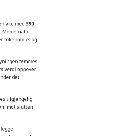
ten øke med
390
ng. Memeinator
nær tokenomics og
rsyningen tømmes
ts verdi oppover
under det
es tilgjengelig
am mot slutten
elegge