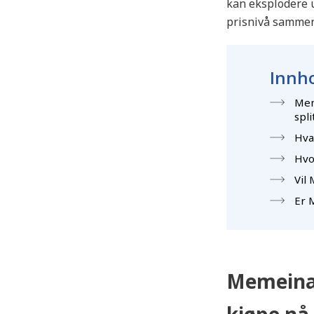
kan eksplodere u
prisnivå sammenl
Innho
Mem
spl
Hva
Hvo
Vil
Er 
Memeinat
kjøpe nå,