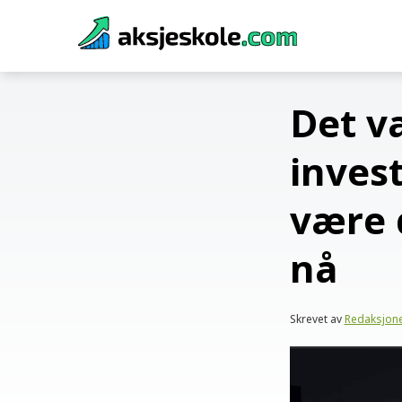
Skip
to
content
Det v
inves
være 
nå
Skrevet av
Redaksjon