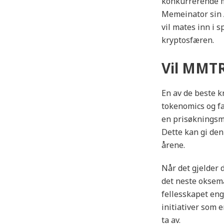
konkurrerende me
Memeinator sin 
vil mates inn i s
kryptosfæren.
Vil MMTR 
En av de beste 
tokenomics og f
en prisøkningsme
Dette kan gi den
årene.
Når det gjelder 
det neste oksem
fellesskapet en
initiativer som 
ta av.