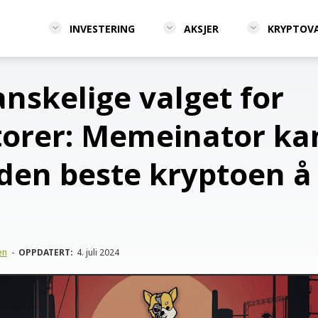
INVESTERING
AKSJER
KRYPTOV
anskelige valget for
torer: Memeinator ka
den beste kryptoen å
en
-
OPPDATERT:
4. juli 2024