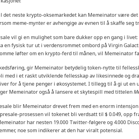
kasjoner.
til det neste krypto-oksemarkedet kan Memeinator være de
ersom meme-mynter er avhengige av evnen til å skaffe seg tr
esale vil gi en mulighet som bare dukker opp en gang i livet:
 å ta en fysisk tur ut i verdensrommet ombord på Virgin Galact
 tomme løfter om en krypto-ferd til månen, vil Memeinator fa
kedsføring, gir Memeinator betydelig token-nytte til felle
li med i et raskt utviklende fellesskap av likesinnede og dra
er for å tjene penger i økosystemet. I tillegg til å gi ut en
ger Memeinator også å lansere et skytespill med tittelen
Me
esale blir Memeinator drevet frem med en enorm intensjon 
resale-prosessen vil tokenet bli verdsatt til $ 0.049, opp fr
Memeinator har nesten 19.000 Twitter-følgere og 4.000 Disc
mmer, noe som indikerer at den har viralt potensial.