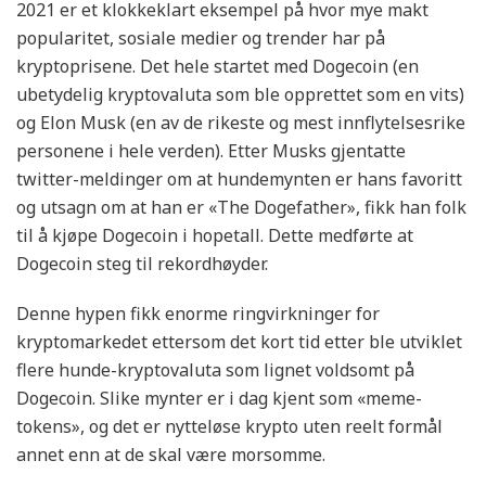
2021 er et klokkeklart eksempel på hvor mye makt
popularitet, sosiale medier og trender har på
kryptoprisene. Det hele startet med Dogecoin (en
ubetydelig kryptovaluta som ble opprettet som en vits)
og Elon Musk (en av de rikeste og mest innflytelsesrike
personene i hele verden). Etter Musks gjentatte
twitter-meldinger om at hundemynten er hans favoritt
og utsagn om at han er «The Dogefather», fikk han folk
til å kjøpe Dogecoin i hopetall. Dette medførte at
Dogecoin steg til rekordhøyder.
Denne hypen fikk enorme ringvirkninger for
kryptomarkedet ettersom det kort tid etter ble utviklet
flere hunde-kryptovaluta som lignet voldsomt på
Dogecoin. Slike mynter er i dag kjent som «meme-
tokens», og det er nytteløse krypto uten reelt formål
annet enn at de skal være morsomme.