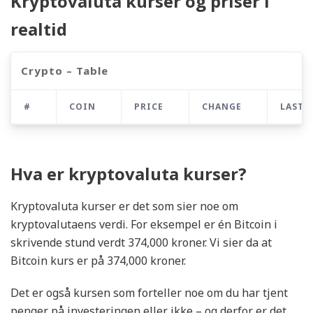
Kryptovaluta kurser og priser i
realtid
Crypto – Table
#
COIN
PRICE
CHANGE
LAST 
Hva er kryptovaluta kurser?
Kryptovaluta kurser er det som sier noe om
kryptovalutaens verdi. For eksempel er én Bitcoin i
skrivende stund verdt 374,000 kroner. Vi sier da at
Bitcoin kurs er på 374,000 kroner.
Det er også kursen som forteller noe om du har tjent
penger på investeringen eller ikke – og derfor er det