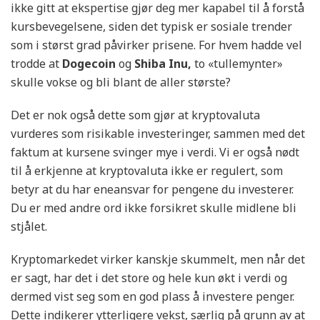
ikke gitt at ekspertise gjør deg mer kapabel til å forstå
kursbevegelsene, siden det typisk er sosiale trender
som i størst grad påvirker prisene. For hvem hadde vel
trodde at
Dogecoin
og
Shiba Inu,
to «tullemynter»
skulle vokse og bli blant de aller største?
Det er nok også dette som gjør at kryptovaluta
vurderes som risikable investeringer, sammen med det
faktum at kursene svinger mye i verdi. Vi er også nødt
til å erkjenne at kryptovaluta ikke er regulert, som
betyr at du har eneansvar for pengene du investerer.
Du er med andre ord ikke forsikret skulle midlene bli
stjålet.
Kryptomarkedet virker kanskje skummelt, men når det
er sagt, har det i det store og hele kun økt i verdi og
dermed vist seg som en god plass å investere penger.
Dette indikerer ytterligere vekst, særlig på grunn av at