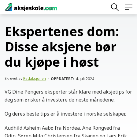
Skip
to
content
Ekspertenes dom:
Disse aksjene bør
du kjøpe i høst
Skrevet av
Redaksjonen
-
OPPDATERT:
4. juli 2024
VG Dine Pengers eksperter står klare med aksjetips for
deg som ønsker å investere de neste månedene.
Og deres beste tips er å investere i norske selskaper.
Audhild Asheim Aabø fra Nordea, Ane Rongved fra
Odin, Søren Milo Christensen fra Skagen og Lars Erik