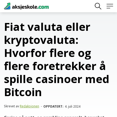
Skip
to
content
Fiat valuta eller
kryptovaluta:
Hvorfor flere og
flere foretrekker å
spille casinoer med
Bitcoin
Skrevet av
Redaksjonen
-
OPPDATERT:
4. juli 2024