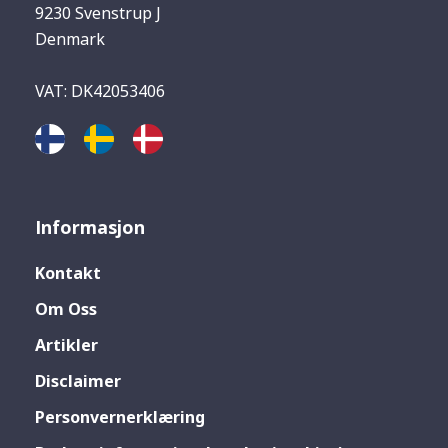
9230 Svenstrup J
Denmark
VAT: DK42053406
Informasjon
Kontakt
Om Oss
Artikler
Disclaimer
Personvernerklæring