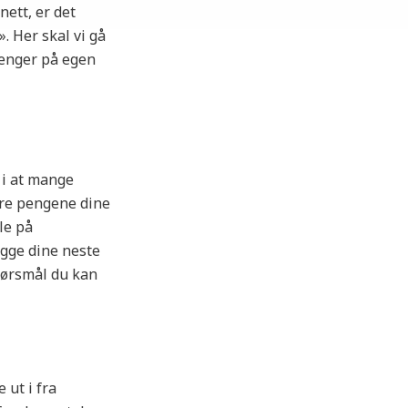
nett, er det
. Her skal vi gå
penger på egen
 i at mange
ere pengene dine
le på
egge dine neste
spørsmål du kan
 ut i fra