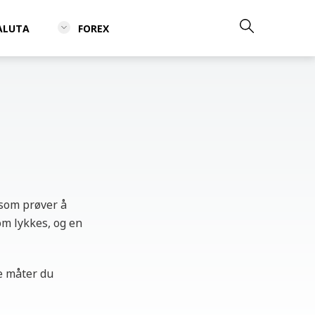
ALUTA
FOREX
 som prøver å
om lykkes, og en
le måter du