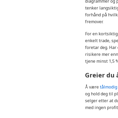
diagrammer og pr
tenker langsikt
forhånd på hvilk
fremover.
For en kortsiktig
enkelt trade, spe
foretar deg. Har
risikere mer enn
tjene minst 1,5 
Greier du 
Å være
tålmodi
og hold deg til 
selger etter at d
med ingen profitt