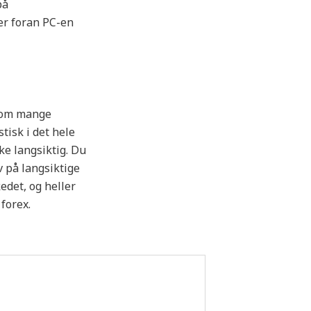
på
er foran PC-en
 som mange
tisk i det hele
nke langsiktig. Du
v på langsiktige
edet, og heller
forex.