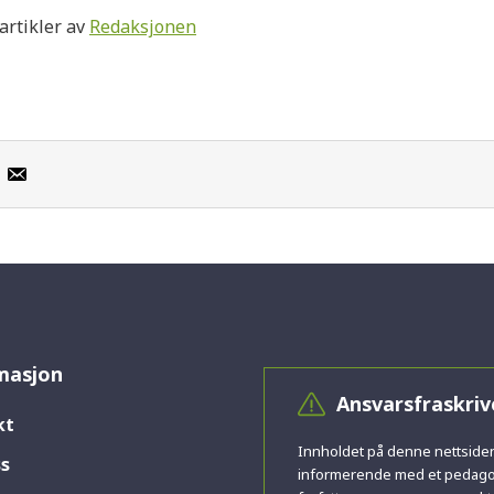
 artikler av
Redaksjonen
masjon
Ansvarsfraskriv
kt
Innholdet på denne nettsiden
s
informerende med et pedagog