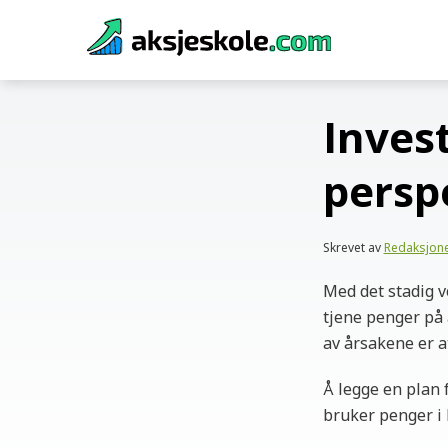
Skip
to
content
Inves
persp
Skrevet av
Redaksjon
Med det stadig v
tjene penger på a
av årsakene er a
Å legge en plan f
bruker penger i 