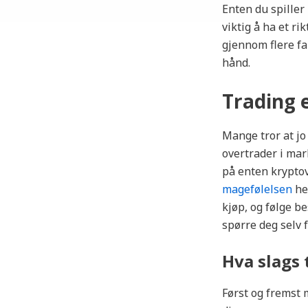
Enten du spiller
viktig å ha et ri
gjennom flere fa
hånd.
Trading e
Mange tror at jo
overtrader i mar
på enten kryptov
magefølelsen
hel
kjøp, og følge b
spørre deg selv 
Hva slags 
Først og fremst 