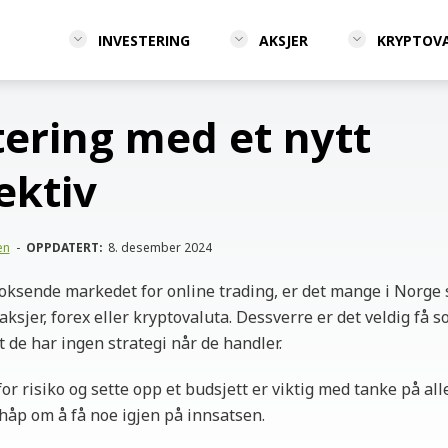
INVESTERING
AKSJER
KRYPTOV
tering med et nytt
ektiv
en
-
OPPDATERT:
8. desember 2024
oksende markedet for online trading, er det mange i Norge
ksjer, forex eller kryptovaluta. Dessverre er det veldig få s
t de har ingen strategi når de handler.
or risiko og sette opp et budsjett er viktig med tanke på al
håp om å få noe igjen på innsatsen.