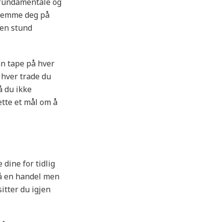
 fundamentale og
stemme deg på
 en stund
an tape på hver
å hver trade du
å du ikke
ette et mål om å
 dine for tidlig
på en handel men
sitter du igjen