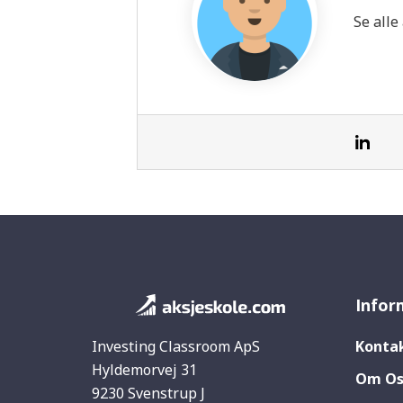
Se alle
Infor
Investing Classroom ApS
Konta
Hyldemorvej 31
Om Os
9230 Svenstrup J