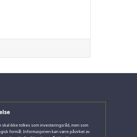
else
 skal ikke tolkes som investeringsråd, men som
isk formål. Informasjonen kan være påvirket av