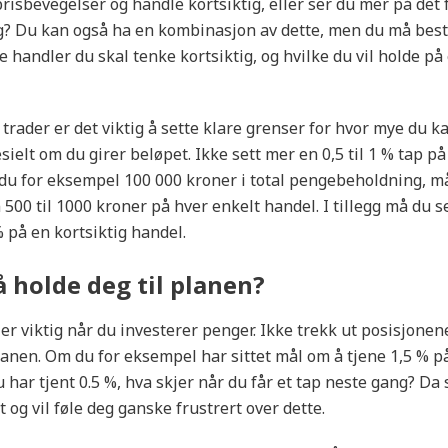
isbevegelser og handle kortsiktig, eller ser du mer på det
ig? Du kan også ha en kombinasjon av dette, men du må be
e handler du skal tenke kortsiktig, og hvilke du vil holde på
 trader er det viktig å sette klare grenser for hvor mye du k
sielt om du girer beløpet. Ikke sett mer en 0,5 til 1 % tap p
 du for eksempel 100 000 kroner i total pengebeholdning, m
 500 til 1000 kroner på hver enkelt handel. I tillegg må du s
% på en kortsiktig handel.
å holde deg til planen?
g
er viktig når du investerer penger. Ikke trekk ut posisjonene
planen. Om du for eksempel har sittet mål om å tjene 1,5 % 
u har tjent 0.5 %, hva skjer når du får et tap neste gang? Da 
 og vil føle deg ganske frustrert over dette.