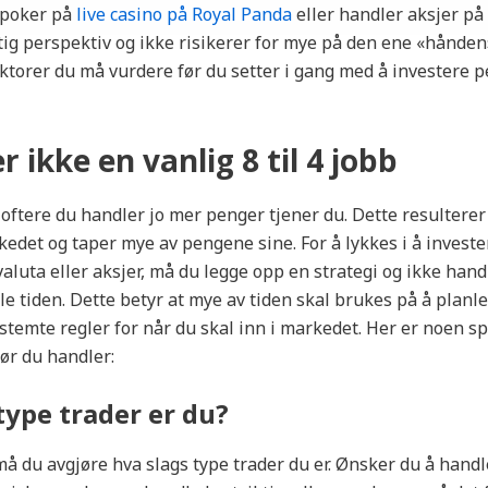
 poker på
live casino på Royal Panda
eller handler aksjer på 
ktig perspektiv og ikke risikerer for mye på den ene «hånden»
ktorer du må vurdere før du setter i gang med å investere 
r ikke en vanlig 8 til 4 jobb
 oftere du handler jo mer penger tjener du. Dette resulterer
kedet og taper mye av pengene sine. For å lykkes i å invest
aluta eller aksjer, må du legge opp en strategi og ikke hand
e tiden. Dette betyr at mye av tiden skal brukes på å planl
estemte regler for når du skal inn i markedet. Her er noen 
før du handler:
type trader er du?
må du avgjøre hva slags type trader du er. Ønsker du å handle