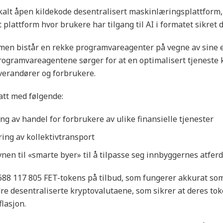
åkalt åpen kildekode desentralisert maskinlæringsplattform,
 plattform hvor brukere har tilgang til AI i formatet sikret d
rmen bistår en rekke programvareagenter på vegne av sine e
ogramvareagentene sørger for at en optimalisert tjeneste k
everandører og forbrukere.
ratt med følgende:
ng av handel for forbrukere av ulike finansielle tjenester
ing av kollektivtransport
nen til «smarte byer» til å tilpasse seg innbyggernes atferd
 688 117 805 FET-tokens på tilbud, som fungerer akkurat som
e desentraliserte kryptovalutaene, som sikrer at deres tok
lasjon.