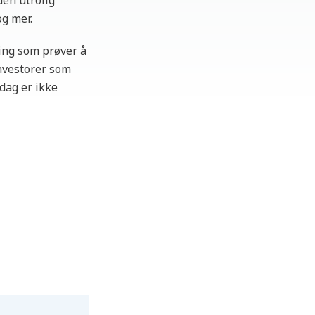
den utrolig
og mer.
ring som prøver å
nvestorer som
dag er ikke