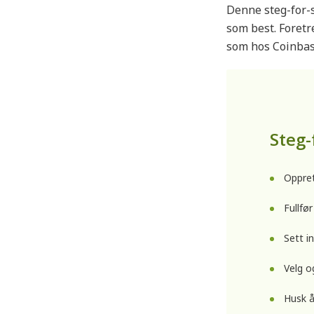
Denne steg-for-s
som best. Foretr
som hos Coinbas
Steg-
Oppret
Fullfør
Sett i
Velg o
Husk å