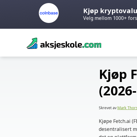
Kjøp kryptoval
Velg mellom 1000+ fors
Skip
to
content
Kjøp 
(2026
Skrevet av
Mark Thor
Kjøpe Fetch.ai (F
desentralisert m