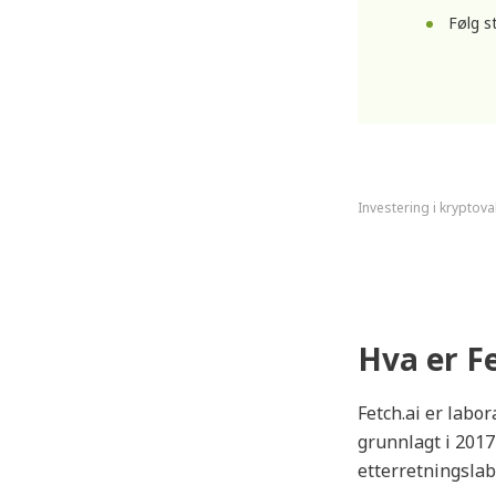
Følg s
Investering i kryptova
Hva er Fe
Fetch.ai er labor
grunnlagt i 2017
etterretningslab