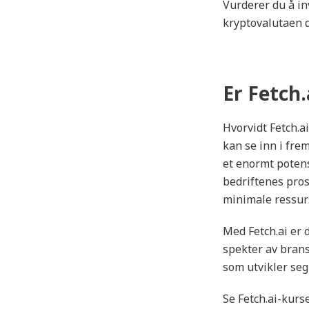
Vurderer du å in
kryptovalutaen d
Er Fetch.
Hvorvidt Fetch.a
kan se inn i fre
et enormt potens
bedriftenes prose
minimale ressurse
Med Fetch.ai er 
spekter av brans
som utvikler seg 
Se Fetch.ai-kurse