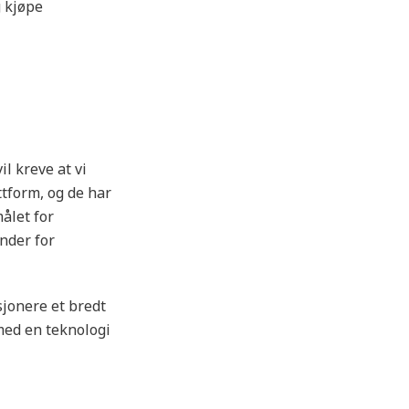
g kjøpe
l kreve at vi
ttform, og de har
ålet for
under for
sjonere et bredt
med en teknologi