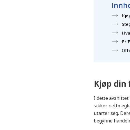
Innho
Kjøp
Ste
Hva 
Er F
Ofte
Kjøp din 
I dette avsnittet
sikker nettmegle
utarter seg. Der
begynne handel