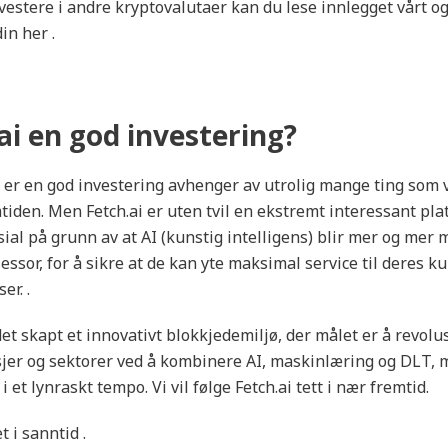
vestere i andre kryptovalutaer kan du lese innlegget vårt o
in her .
ai en god investering?
i er en god investering avhenger av utrolig mange ting som vi
mtiden. Men Fetch.ai er uten tvil en ekstremt interessant pla
ial på grunn av at AI (kunstig intelligens) blir mer og mer m
ssor, for å sikre at de kan yte maksimal service til deres k
r. .
det skapt et innovativt blokkjedemiljø, der målet er å revolu
jer og sektorer ved å kombinere AI, maskinlæring og DLT, 
i et lynraskt tempo. Vi vil følge Fetch.ai tett i nær fremtid.
t i sanntid .