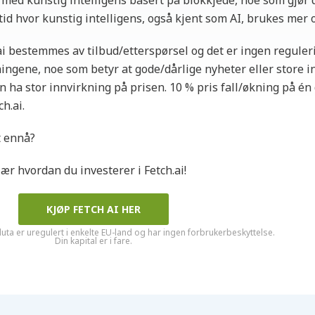
 med kunstig intelligens basert på blokkjede, noe som gjør 
tid hvor kunstig intelligens, også kjent som AI, brukes mer 
ai bestemmes av tilbud/etterspørsel og det er ingen regule
ngene, noe som betyr at gode/dårlige nyheter eller store i
n ha stor innvirkning på prisen. 10 % pris fall/økning på én 
h.ai.
t ennå?
lær hvordan du investerer i Fetch.ai!
KJØP FETCH AI HER
luta er uregulert i enkelte EU-land og har ingen forbrukerbeskyttelse.
Din kapital er i fare.