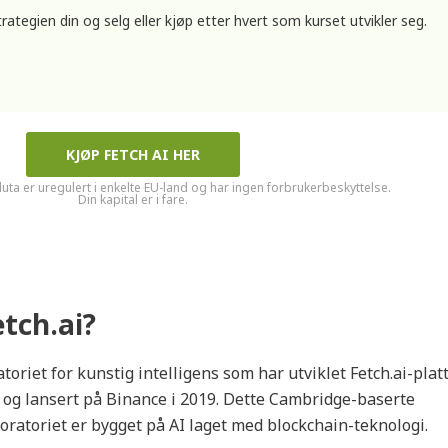
trategien din og selg eller kjøp etter hvert som kurset utvikler seg.
KJØP FETCH AI HER
luta er uregulert i enkelte EU-land og har ingen forbrukerbeskyttelse.
Din kapital er i fare.
tch.ai?
atoriet for kunstig intelligens som har utviklet Fetch.ai-pla
 og lansert på Binance i 2019. Dette Cambridge-baserte
oratoriet er bygget på AI laget med blockchain-teknologi.