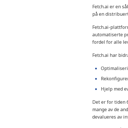
Fetch.ai er en s
på en distribuert
Fetch.ai-plattfo
automatiserte pr
fordel for alle l
Fetch.ai har bid
Optimaliseri
Rekonfigurer
Hjelp med ev
Det er for tiden
mange av de andr
devalueres av inf