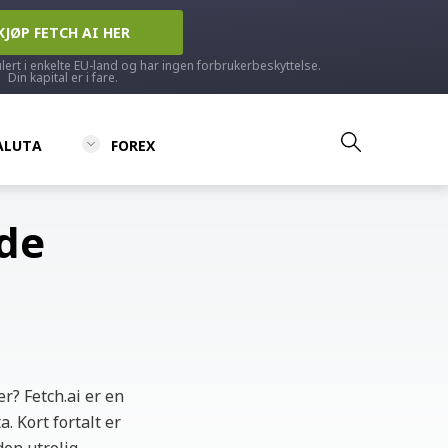
KJØP FETCH AI HER
ulert i enkelte EU-land og har ingen forbrukerbeskyttelse.
Din kapital er i fare.
ALUTA
FOREX
ide
er? Fetch.ai er en
. Kort fortalt er