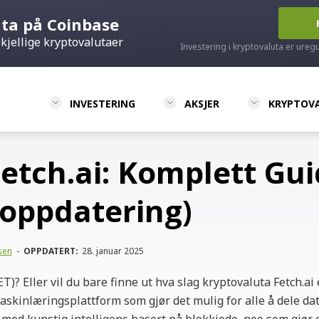
uta på Coinbase
kjellige kryptovalutaer
Investering i kryptovaluta er ureg
INVESTERING
AKSJER
KRYPTOV
Fetch.ai: Komplett Gu
-oppdatering)
sen
-
OPPDATERT:
28. januar 2025
ET)? Eller vil du bare finne ut hva slag kryptovaluta Fetch.ai 
askinlæringsplattform som gjør det mulig for alle å dele data