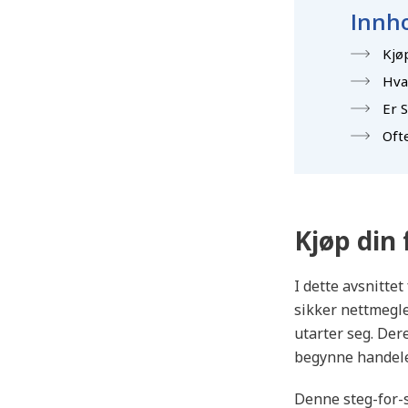
Innho
Kjø
Hva
Er 
Ofte
Kjøp din 
I dette avsnittet
sikker nettmegle
utarter seg. Der
begynne handel
Denne steg-for-s