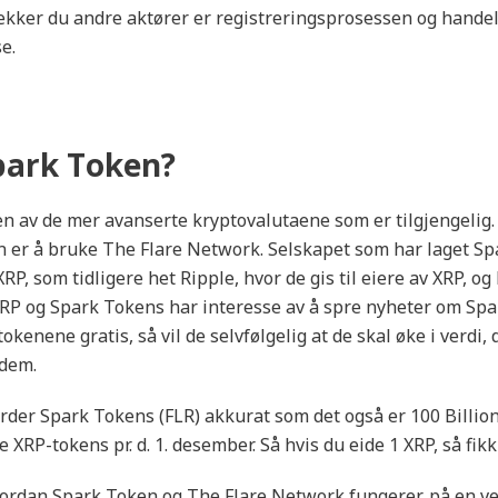
ekker du andre aktører er registreringsprosessen og handel
e.
park Token?
n av de mer avanserte kryptovalutaene som er tilgjengelig.
er å bruke The Flare Network. Selskapet som har laget Spa
, som tidligere het Ripple, hvor de gis til eiere av XRP, og
RP og Spark Tokens har interesse av å spre nyheter om Spar
tokenene gratis, så vil de selvfølgelig at de skal øke i verdi, 
 dem.
arder Spark Tokens (FLR) akkurat som det også er 100 Billion
e XRP-tokens pr. d. 1. desember. Så hvis du eide 1 XRP, så fikk
vordan Spark Token og The Flare Network fungerer, på en ve