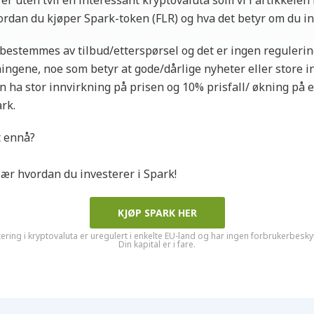
er uten tvil en interessant kryptovaluta som vi i artikkelen 
rdan du kjøper Spark-token (FLR) og hva det betyr om du in
bestemmes av tilbud/etterspørsel og det er ingen reguleri
ngene, noe som betyr at gode/dårlige nyheter eller store i
n ha stor innvirkning på prisen og 10% prisfall/ økning på e
rk.
t ennå?
 lær hvordan du investerer i Spark!
KJØP SPARK HER
ering i kryptovaluta er uregulert i enkelte EU-land og har ingen forbrukerbesky
Din kapital er i fare.