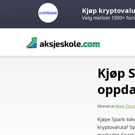
Kjøp kryptoval
Velg mellom 1000+ fors
Skip
to
content
Kjøp S
oppda
Skrevet av
Mark Thor
Kjøpe Spark-toke
kryptovaluta? Sp