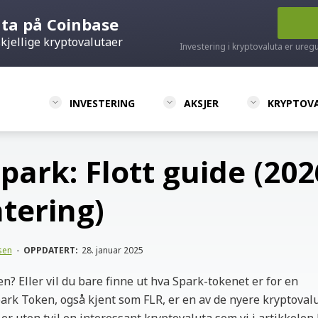
uta på Coinbase
kjellige kryptovalutaer
Investering i kryptovaluta er ureg
INVESTERING
AKSJER
KRYPTOV
park: Flott guide (202
tering)
sen
-
OPPDATERT:
28. januar 2025
n? Eller vil du bare finne ut hva Spark-tokenet er for en
ark Token, også kjent som FLR, er en av de nyere kryptoval