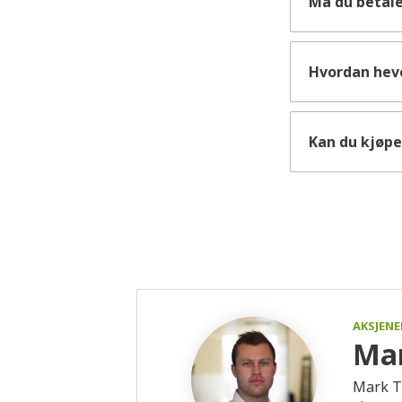
Må du betale
Hvordan hev
Kan du kjøpe
AKSJEN
Mar
Mark Th