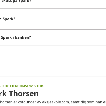
 skatt på Spark?
e Spark?
 Spark i banken?
ERD OG EIENDOMSINVESTOR.
k Thorsen
orsen er cofounder av aksjeskole.com, samtidig som han er