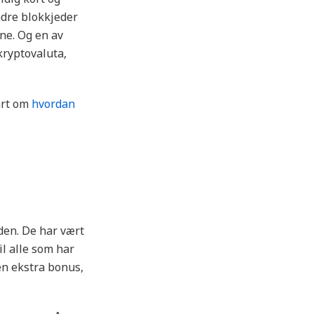
dre blokkjeder
ne. Og en av
kryptovaluta,
årt om
hvordan
iden. De har vært
il alle som har
en ekstra bonus,