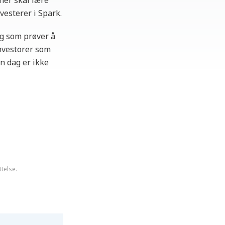
her skal lære
vesterer i Spark.
ng som prøver å
nvestorer som
n dag er ikke
ttelse.