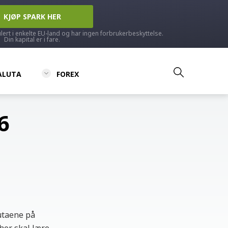
KJØP SPARK HER
ulert i enkelte EU-land og har ingen forbrukerbeskyttelse.
Din kapital er i fare.
ALUTA
FOREX
6
utaene på