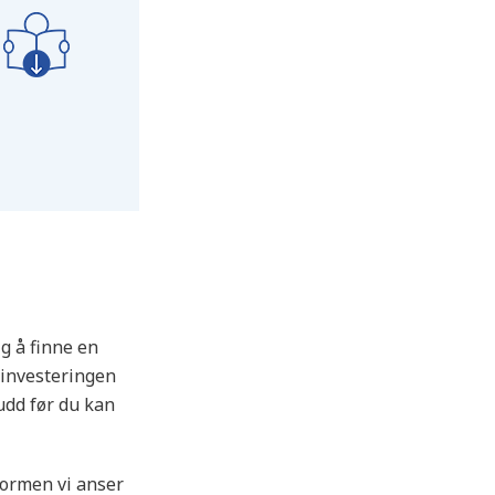
ig å finne en
 investeringen
udd før du kan
formen vi anser