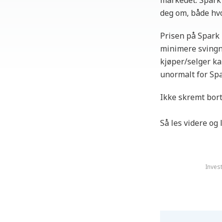
markedet. Spark 
deg om, både hvo
Prisen på Spark 
minimere svingni
kjøper/selger ka
unormalt for Spa
Ikke skremt bor
Så les videre og
Invest