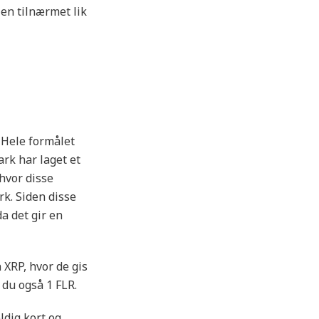
en tilnærmet lik
 Hele formålet
rk har laget et
 hvor disse
k. Siden disse
da det gir en
 XRP, hvor de gis
 du også 1 FLR.
ldig kort og