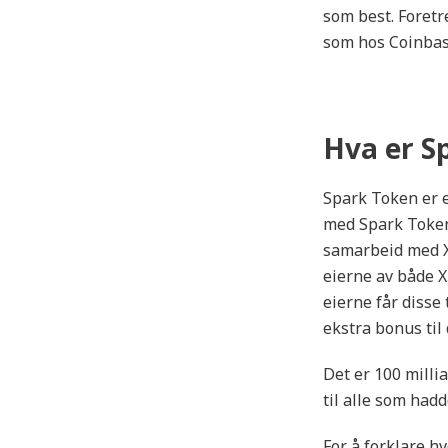
som best. Foretr
som hos Coinbas
Hva er S
Spark Token er e
med Spark Token 
samarbeid med XRP
eierne av både X
eierne får disse 
ekstra bonus til
Det er 100 milli
til alle som hadd
For å forklare h