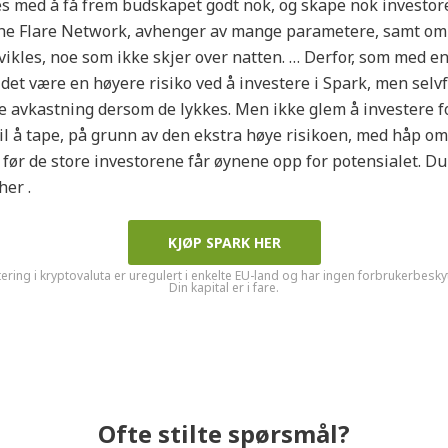
 med å få frem budskapet godt nok, og skape nok investore
 The Flare Network, avhenger av mange parametere, samt om
tvikles, noe som ikke skjer over natten. … Derfor, som med 
 det være en høyere risiko ved å investere i Spark, men selv
e avkastning dersom de lykkes. Men ikke glem å investere 
til å tape, på grunn av den ekstra høye risikoen, med håp om
 før de store investorene får øynene opp for potensialet. D
er .
KJØP SPARK HER
ering i kryptovaluta er uregulert i enkelte EU-land og har ingen forbrukerbesky
Din kapital er i fare.
Ofte stilte spørsmål?