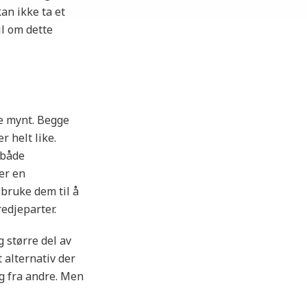
kan ikke ta et
il om dette
te mynt. Begge
 helt like.
 både
er en
 bruke dem til å
redjeparter.
g større del av
 alternativ der
ng fra andre. Men