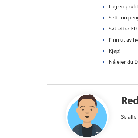
Lag en profi
Sett inn peng
Søk etter Et
Finn ut av hv
Kjøp!
Nå eier du 
Red
Se alle