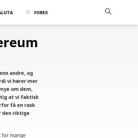
ALUTA
FOREX
hereum
enn andre, og
di vi hører mer
å mye om dem,
ig at vi faktisk
rfor få en rask
 den riktige
t for mange