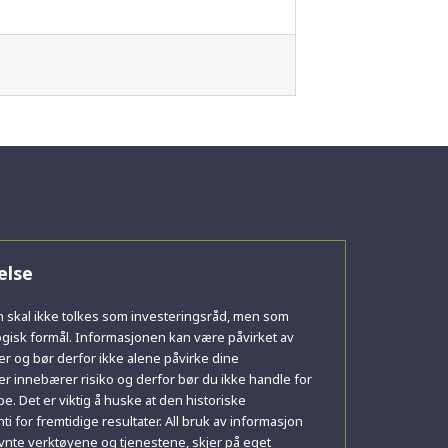
else
 skal ikke tolkes som investeringsråd, men som
isk formål. Informasjonen kan være påvirket av
r og bør derfor ikke alene påvirke dine
ger innebærer risiko og derfor bør du ikke handle for
pe. Det er viktig å huske at den historiske
i for fremtidige resultater. All bruk av informasjon
evnte verktøyene og tjenestene, skjer på eget