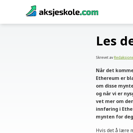
Skip
to
content
Les d
Skrevet av
Redaksjon
Når det kommer
Ethereum er bla
om disse mynten
og når vi er ny
vet mer om dem 
innføring i Eth
mynten for deg
Hvis det å lære 