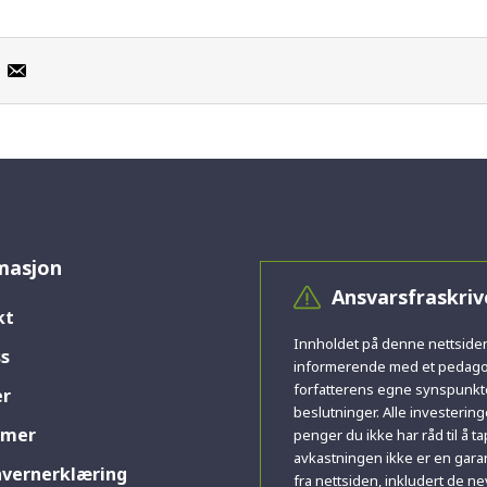
masjon
Ansvarsfraskriv
kt
Innholdet på denne nettsiden
s
informerende med et pedagog
forfatterens egne synspunkte
er
beslutninger. Alle investerin
imer
penger du ikke har råd til å ta
avkastningen ikke er en garant
nvernerklæring
fra nettsiden, inkludert de n