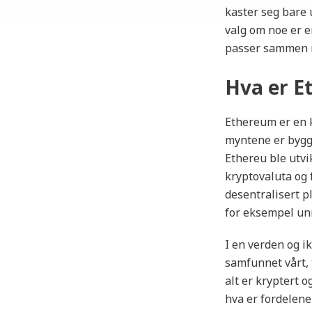
kaster seg bare u
valg om noe er en
passer sammen m
Hva er E
Ethereum er en k
myntene er bygge
Ethereu ble utvi
kryptovaluta og 
desentralisert pl
for eksempel unng
I en verden og ik
samfunnet vårt, 
alt er kryptert 
hva er fordelene