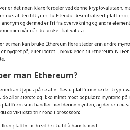
er er det noen klare fordeler ved denne kryptovalutaen, me
er nok at den tilbyr en fullstendig desentralisert plattform
 anonym og dermed er fri fra overvåkning og andre element
konomien vår når du bruker fiat valuta.
er at man kan bruke Ethereum flere steder enn andre mynte
er bygget på, eller lagret i, blokkjeden til Ethereum. NTFer 
te.
per man Ethereum?
eum kan kjøpes på de aller fleste plattformene der kryptova
av de aller største og ikke minst mest populære myntene på 
n plattform som handler med denne mynten, og det er noe som
 du de viktigste trinnene i prosessen:
ilken plattform du vil bruke til å handle med.