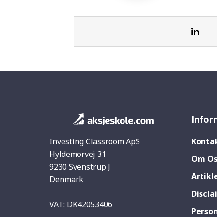
Infor
Investing Classroom ApS
Konta
Hyldemorvej 31
Om Os
9230 Svenstrup J
Artikl
Denmark
Discla
VAT: DK42053406
Perso