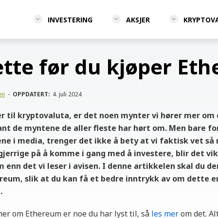
INVESTERING
AKSJER
KRYPTOV
ette før du kjøper Et
en
-
OPPDATERT:
4. juli 2024
 til kryptovaluta, er det noen mynter vi hører mer om 
nt de myntene de aller fleste har hørt om. Men bare for
e i media, trenger det ikke å bety at vi faktisk vet s
sgjerrige på å komme i gang med å investere, blir det vikt
enn det vi leser i avisen. I denne artikkelen skal du de
ereum, slik at du kan få et bedre inntrykk av om dette er
.
mer om Ethereum er noe du har lyst til, så
les mer
om det. Al