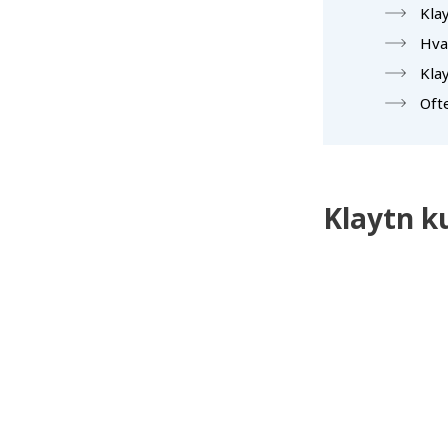
Kla
Hva
Klay
Ofte
Klaytn k