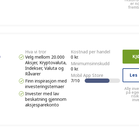
er n
fremt
Hva vi tror
Kostnad per handel
KJ
Velg mellom 20.000
0 kr.
Aksjer, Kryptovaluta,
Minimumsinnskudd
Indekser, Valuta og
0 kr.
Råvarer
Les
Mobil App Store
7/10
Finn inspirasjon med
investeringstemaer
Alle inv
på egen
Invester med lav
risi
beskatning gjennom
inv
aksjesparekonto