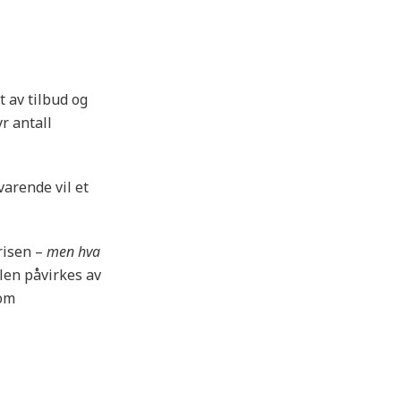
t av tilbud og
r antall
varende vil et
risen –
men hva
elen påvirkes av
 om