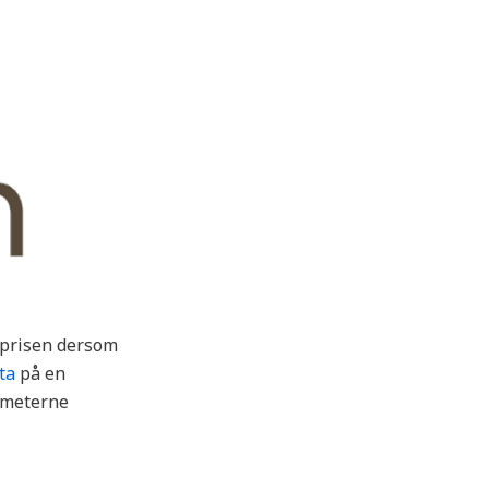
å prisen dersom
ta
på en
rameterne