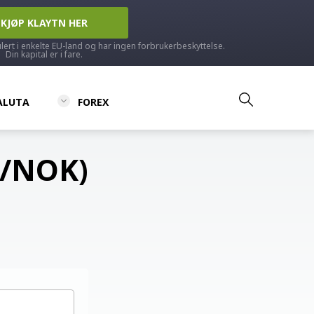
KJØP KLAYTN HER
ulert i enkelte EU-land og har ingen forbrukerbeskyttelse.
Din kapital er i fare.
ALUTA
FOREX
Y/NOK)