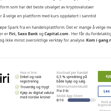
tform som har det beste utvalget av kryptovalutaer
for å velge en plattform med kurs oppdatert i sanntid
øpe Spark fra en handelsplattform. Det er mange å velge m
er er
Firi, Saxo Bank
og
Capital.com
. Her får du fordelakti
og ikke minst oversiktlige verktøy for analyse.
Kom i gang 
Hva vi tror
Kostnad per handel
KJ
Enkel og rask
0,5 % spredning på
registrering
både kjøp og salg.
Minimumsinnskudd
Troverdig og trygt
Fra 0 kr.
Les
Kjøp av digital valuta
Mobil App Store
med norske kroner
8/10
Husk a
kryptova
Historis