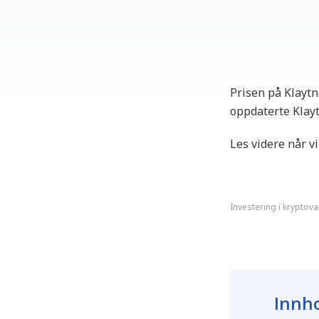
Prisen på Klaytn
oppdaterte Klaytn
Les videre når v
Investering i kryptova
Innho