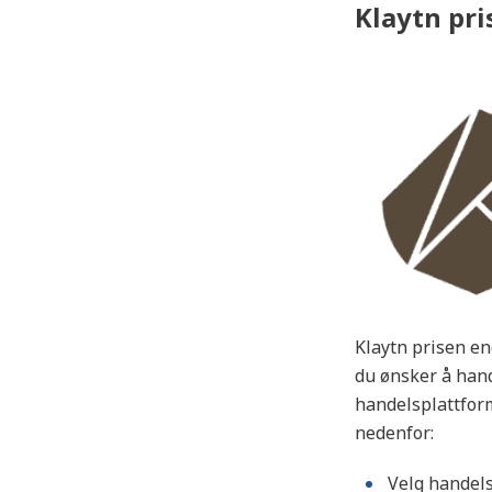
Klaytn pri
Klaytn prisen en
du ønsker å handl
handelsplattform
nedenfor:
Velg handel