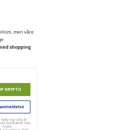
ellom, men våre
ge
med shopping
ØP KRYPTO
 anmeldelse
t kjøp og salg av
luta innebærer høy
risiko.
k avkastning aldri