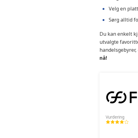
Velg en plat
Sørg alltid 
Du kan enkelt kj
utvalgte favoritt
handelsgebyrer, 
nå!
Vurdering