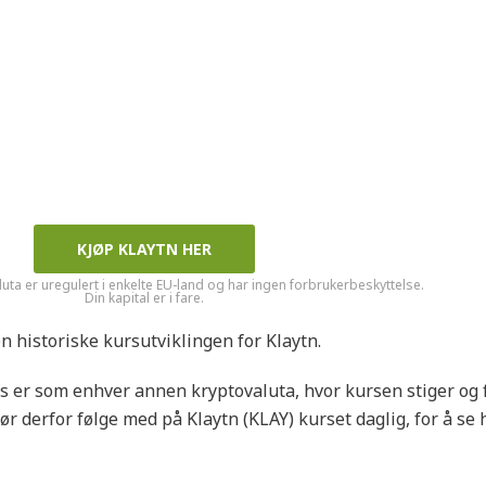
KJØP KLAYTN HER
luta er uregulert i enkelte EU-land og har ingen forbrukerbeskyttelse.
Din kapital er i fare.
n historiske kursutviklingen for Klaytn.
s er som enhver annen kryptovaluta, hvor kursen stiger og f
r derfor følge med på Klaytn (KLAY) kurset daglig, for å se h