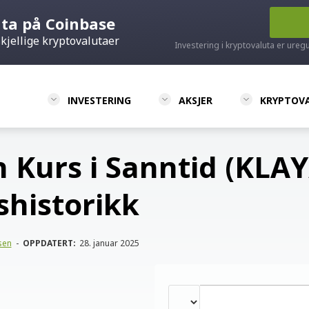
uta på Coinbase
kjellige kryptovalutaer
Investering i kryptovaluta er ureg
INVESTERING
AKSJER
KRYPTOV
n Kurs i Sanntid (KLA
shistorikk
sen
-
OPPDATERT:
28. januar 2025