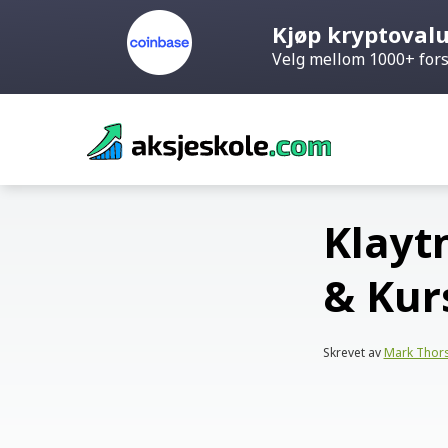
Kjøp kryptoval
Velg mellom 1000+ fors
Skip
to
content
Klayt
& Kur
Skrevet av
Mark Thor