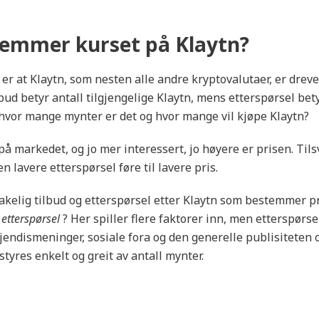
emmer kurset på Klaytn?
er at Klaytn, som nesten alle andre kryptovalutaer, er dreve
bud betyr antall tilgjengelige Klaytn, mens etterspørsel bety
 hvor mange mynter er det og hvor mange vil kjøpe Klaytn?
på markedet, og jo mer interessert, jo høyere er prisen. Tils
en lavere etterspørsel føre til lavere pris.
akelig tilbud og etterspørsel etter Klaytn som bestemmer p
 etterspørsel
? Her spiller flere faktorer inn, men etterspørs
endismeninger, sosiale fora og den generelle publisiteten
styres enkelt og greit av antall mynter.