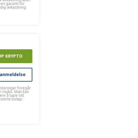
oen garanti for
idig avkastning.
ØP KRYPTO
 anmeldelse
esteringer foregår
 risiko. Man kan
kere å tape sitt
esterte beløp.