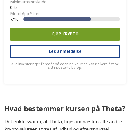
Minimumsinnskudd
0 kr.
Mobil App Store
7/10
KJØP KRYPTO
Les anmeldelse
Alle investeringer foregår på egen risiko. Man kan risikere å tape
sitt investerte beløp.
Hvad bestemmer kursen på Theta?
Det enkle svar er, at Theta, ligesom næsten alle andre
kryptovalutaer, styres af udbud og efterspørgsel.