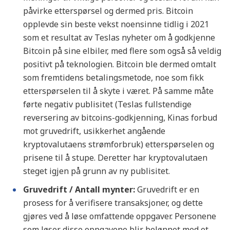
påvirke etterspørsel og dermed pris. Bitcoin
opplevde sin beste vekst noensinne tidlig i 2021
som et resultat av Teslas nyheter om å godkjenne
Bitcoin på sine elbiler, med flere som også så veldig
positivt på teknologien. Bitcoin ble dermed omtalt
som fremtidens betalingsmetode, noe som fikk
etterspørselen til å skyte i været. På samme måte
førte negativ publisitet (Teslas fullstendige
reversering av bitcoins-godkjenning, Kinas forbud
mot gruvedrift, usikkerhet angående
kryptovalutaens strømforbruk) etterspørselen og
prisene til å stupe. Deretter har kryptovalutaen
steget igjen på grunn av ny publisitet.
Gruvedrift / Antall mynter:
Gruvedrift er en
prosess for å verifisere transaksjoner, og dette
gjøres ved å løse omfattende oppgaver. Personene
som løser disse oppgavene blir belønnet med et